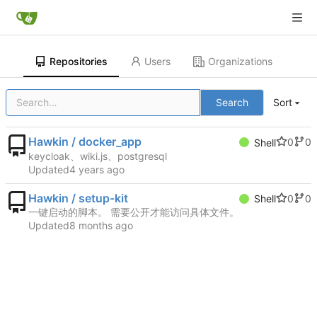
Repositories
Users
Organizations
Search
Sort
Hawkin / docker_app
0
0
Shell
keycloak、wiki.js、postgresql
Updated
Hawkin / setup-kit
0
0
Shell
一键启动的脚本。 需要公开才能访问具体文件。
Updated