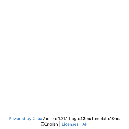
Powered by Gitea
Version: 1.21.1 Page:
42ms
Template:
10ms
English
Licenses
API